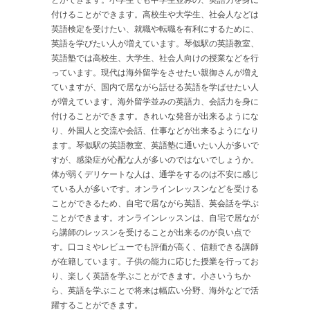
付けることができます。高校生や大学生、社会人などは
英語検定を受けたい、就職や転職を有利にするために、
英語を学びたい人が増えています。琴似駅の英語教室、
英語塾では高校生、大学生、社会人向けの授業などを行
っています。現代は海外留学をさせたい親御さんが増え
ていますが、国内で居ながら話せる英語を学ばせたい人
が増えています。海外留学並みの英語力、会話力を身に
付けることができます。きれいな発音が出来るようにな
り、外国人と交流や会話、仕事などが出来るようになり
ます。琴似駅の英語教室、英語塾に通いたい人が多いで
すが、感染症が心配な人が多いのではないでしょうか。
体が弱くデリケートな人は、通学をするのは不安に感じ
ている人が多いです。オンラインレッスンなどを受ける
ことができるため、自宅で居ながら英語、英会話を学ぶ
ことができます。オンラインレッスンは、自宅で居なが
ら講師のレッスンを受けることが出来るのが良い点で
す。口コミやレビューでも評価が高く、信頼できる講師
が在籍しています。子供の能力に応じた授業を行ってお
り、楽しく英語を学ぶことができます。小さいうちか
ら、英語を学ぶことで将来は幅広い分野、海外などで活
躍することができます。