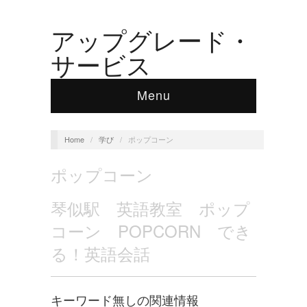
アップグレード・
サービス
Menu
Home
/
学び
/
ポップコーン
ポップコーン
琴似駅 英語教室 ポップ
コーン POPCORN でき
る！英語会話
キーワード無しの関連情報