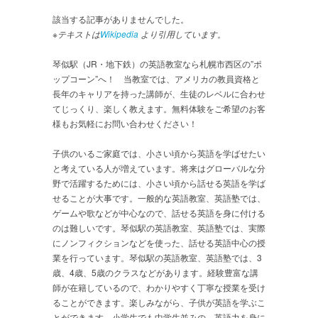
該当する記事がありませんでした。
※テキストは
Wikipedia
より引用しています。
琴似駅（JR・地下鉄）の英語教室なら札幌市西区の”ポ
ップコーン”へ！ 当教室では、アメリカの教員資格と
長年のキャリアを持った講師が、生徒のレベルに合わせ
てじっくり、楽しく教えます。無料体験をご希望のお客
様もお気軽にお問い合わせください！
子供のいるご家庭では、小さい頃から英語を学ばせたい
と考えている人が増えています。将来はグローバルな分
野で活躍するためには、小さい頃から話せる英語を学ば
せることが大事です。一般的な英語教室、英語塾では、
ゲームや歌などが中心なので、話せる英語を身に付ける
のは難しいです。琴似駅の英語教室、英語塾では、実際
にノンフィクションなどを使った、話せる英語中心の授
業を行っています。琴似駅の英語教室、英語塾では、3
歳、4歳、5歳のクラスなどがあります。経験豊富な講
師が在籍しているので、わかりやすく丁寧な授業を受け
ることができます。楽しみながら、子供が英語を学ぶこ
とができます。小学生でも中学生並みの、英語力を身に