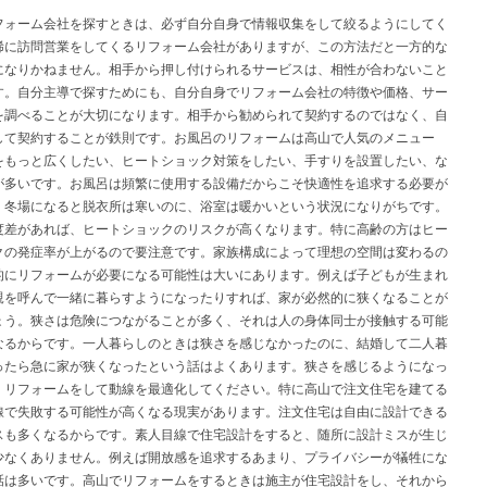
フォーム会社を探すときは、必ず自分自身で情報収集をして絞るようにしてく
稀に訪問営業をしてくるリフォーム会社がありますが、この方法だと一方的な
になりかねません。相手から押し付けられるサービスは、相性が合わないこと
す。自分主導で探すためにも、自分自身でリフォーム会社の特徴や価格、サー
を調べることが大切になります。相手から勧められて契約するのではなく、自
して契約することが鉄則です。お風呂のリフォームは高山で人気のメニュー
をもっと広くしたい、ヒートショック対策をしたい、手すりを設置したい、な
が多いです。お風呂は頻繁に使用する設備だからこそ快適性を追求する必要が
。冬場になると脱衣所は寒いのに、浴室は暖かいという状況になりがちです。
度差があれば、ヒートショックのリスクが高くなります。特に高齢の方はヒー
クの発症率が上がるので要注意です。家族構成によって理想の空間は変わるの
的にリフォームが必要になる可能性は大いにあります。例えば子どもが生まれ
親を呼んで一緒に暮らすようになったりすれば、家が必然的に狭くなることが
ょう。狭さは危険につながることが多く、それは人の身体同士が接触する可能
なるからです。一人暮らしのときは狭さを感じなかったのに、結婚して二人暮
ったら急に家が狭くなったという話はよくあります。狭さを感じるようになっ
、リフォームをして動線を最適化してください。特に高山で注文住宅を建てる
線で失敗する可能性が高くなる現実があります。注文住宅は自由に設計できる
スも多くなるからです。素人目線で住宅設計をすると、随所に設計ミスが生じ
少なくありません。例えば開放感を追求するあまり、プライバシーが犠牲にな
話は多いです。高山でリフォームをするときは施主が住宅設計をし、それから