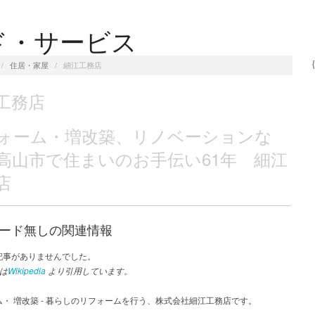
ド・サービス
/
住居・家屋
/
細江工務店
工務店
ォーム・増改築、リノベーションな
高山市で住まいのお手伝い61年 細江
店
ード無しの関連情報
記事がありませんでした。
は
Wikipedia
より引用しています。
・ 増改築 - 暮らしのリフォームを行う、株式会社細江工務店です。