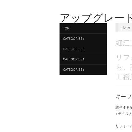
アップグレー
Home
TOP
CATEGORIES1
細江
CATEGORIES2
リフ
CATEGORIES3
ら、
CATEGORIES4
工務
キーワ
該当する
※テキスト
リフォーム