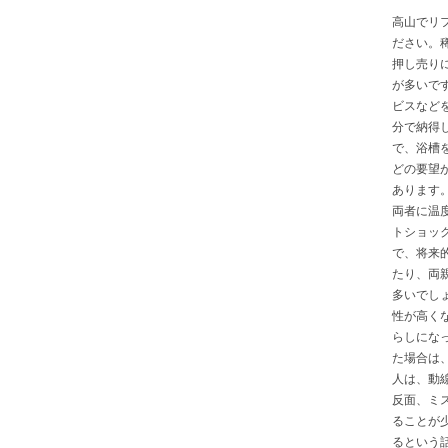
高山でリ
ださい。
押し売り
が多いで
ビスなど
分で納得
で、浴槽
どの要望
あります
両者に温
トショッ
で、将来
たり、両
多いでし
性が高く
らしにな
た場合は
人は、動
反面、ミ
ることが
るという