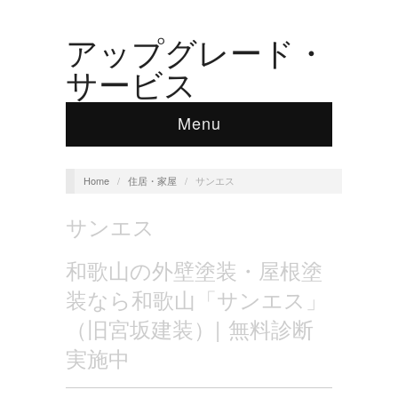
アップグレード・
サービス
Menu
Home
/
住居・家屋
/
サンエス
サンエス
和歌山の外壁塗装・屋根塗
装なら和歌山「サンエス」
（旧宮坂建装）| 無料診断
実施中