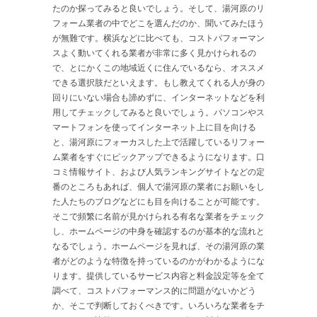
たのか探ってみると良いでしょう。そして、湯河原のリ
フォーム業者の中でどこを選んだのか、聞いてみたほう
が無難です。横浜などに比べても、コストパフォーマン
スよく動いてくれる業者が非常に多く見かけられるの
で、とにかくこの地域近くに住んでいるなら、オススメ
できる選択肢だといえます。もし教えてくれる人が身の
回りにいない場合も諦めずに、インターネットなどを利
用してチェックしてみると良いでしょう。パソコンやス
マートフォンを使ってインターネット上に目を向ける
と、湯河原にフォーカスした上で活躍しているリフォー
ム業者をすぐにピックアップできるようになります。口
コミ情報サイト、および人気ランキングサイトなどの定
番のところもあれば、個人で湯河原の業者にお願いをし
た人たちのブログなどにも目を向けることが可能です。
そこで頻繁に名前が見かけられる有名な業者をチェック
し、ホームページの中身を確認するのが基本的な流れと
なるでしょう。ホームページを見れば、その湯河原の業
者がどのような特徴を持っているのかがわかるようにな
ります。提供しているサービス内容と料金設定等を全て
調べて、コストパフォーマンス的に問題がないかどう
か、そこで判断しておくべきです。いろいろな業者をチ