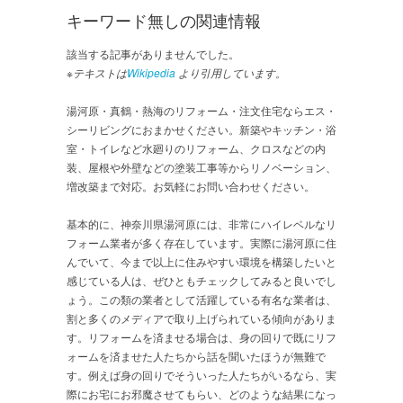
キーワード無しの関連情報
該当する記事がありませんでした。
※テキストは
Wikipedia
より引用しています。
湯河原・真鶴・熱海のリフォーム・注文住宅ならエス・
シーリビングにおまかせください。新築やキッチン・浴
室・トイレなど水廻りのリフォーム、クロスなどの内
装、屋根や外壁などの塗装工事等からリノベーション、
増改築まで対応。お気軽にお問い合わせください。
基本的に、神奈川県湯河原には、非常にハイレベルなリ
フォーム業者が多く存在しています。実際に湯河原に住
んでいて、今まで以上に住みやすい環境を構築したいと
感じている人は、ぜひともチェックしてみると良いでし
ょう。この類の業者として活躍している有名な業者は、
割と多くのメディアで取り上げられている傾向がありま
す。リフォームを済ませる場合は、身の回りで既にリフ
ォームを済ませた人たちから話を聞いたほうが無難で
す。例えば身の回りでそういった人たちがいるなら、実
際にお宅にお邪魔させてもらい、どのような結果になっ