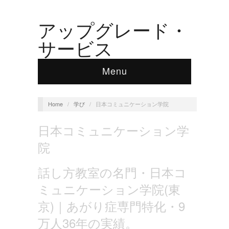
アップグレード・
サービス
Menu
Home
/
学び
/
日本コミュニケーション学院
日本コミュニケーション学
院
話し方教室の名門・日本コ
ミュニケーション学院(東
京)｜あがり症専門特化・9
万人36年の実績。