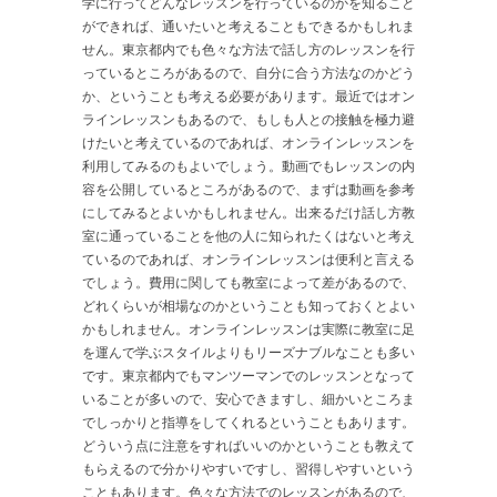
学に行ってどんなレッスンを行っているのかを知ること
ができれば、通いたいと考えることもできるかもしれま
せん。東京都内でも色々な方法で話し方のレッスンを行
っているところがあるので、自分に合う方法なのかどう
か、ということも考える必要があります。最近ではオン
ラインレッスンもあるので、もしも人との接触を極力避
けたいと考えているのであれば、オンラインレッスンを
利用してみるのもよいでしょう。動画でもレッスンの内
容を公開しているところがあるので、まずは動画を参考
にしてみるとよいかもしれません。出来るだけ話し方教
室に通っていることを他の人に知られたくはないと考え
ているのであれば、オンラインレッスンは便利と言える
でしょう。費用に関しても教室によって差があるので、
どれくらいが相場なのかということも知っておくとよい
かもしれません。オンラインレッスンは実際に教室に足
を運んで学ぶスタイルよりもリーズナブルなことも多い
です。東京都内でもマンツーマンでのレッスンとなって
いることが多いので、安心できますし、細かいところま
でしっかりと指導をしてくれるということもあります。
どういう点に注意をすればいいのかということも教えて
もらえるので分かりやすいですし、習得しやすいという
こともあります。色々な方法でのレッスンがあるので、