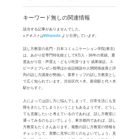
キーワード無しの関連情報
該当する記事がありませんでした。
※テキストは
Wikipedia
より引用しています。
話し方教室の名門・日本コミュニケーション学院(東京)
は、あがり症専門特化校として9万人・36年の実績。重
度あがり症・声震え・どもり吃音つまり 成果保証。ス
ピーチとプレゼン指導ほか会話雑談や人間関係改善と評
判の話し方講座が勢揃い。業界トップの話し方教室とし
て広く知られています。渋谷区代々木。新宿駅と代々木
駅からすぐ。
人によっては話し方に悩んでしまって、日常生活にも支
障をきたしてしまうということもあるようです。どうし
ても克服したいと考えているのであれば、話し方教室に
通ってみるのもよいでしょう。東京都内であれば、話し
方教室もたくさんあります。複数の話し方教室の情報を
チェックして、実際に見学に行くのもよいでしょう。見